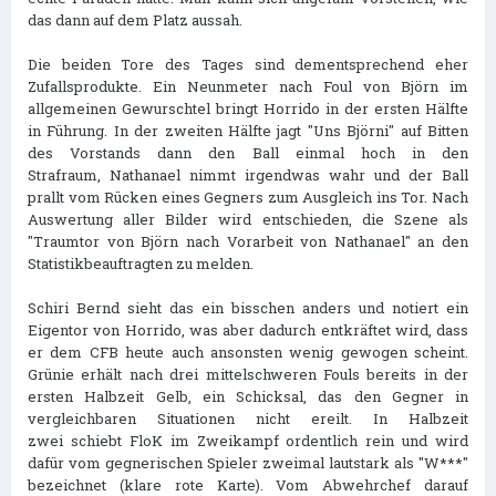
das dann auf dem Platz aussah.
Die beiden Tore des Tages sind dementsprechend eher
Zufallsprodukte. Ein Neunmeter nach Foul von Björn im
allgemeinen Gewurschtel bringt Horrido in der ersten Hälfte
in Führung. In der zweiten Hälfte jagt "Uns Björni" auf Bitten
des Vorstands dann den Ball einmal hoch in den
Strafraum, Nathanael nimmt irgendwas wahr und der Ball
prallt vom Rücken eines Gegners zum Ausgleich ins Tor. Nach
Auswertung aller Bilder wird entschieden, die Szene als
"Traumtor von Björn nach Vorarbeit von Nathanael" an den
Statistikbeauftragten zu melden.
Schiri Bernd sieht das ein bisschen anders und notiert ein
Eigentor von Horrido, was aber dadurch entkräftet wird, dass
er dem CFB heute auch ansonsten wenig gewogen scheint.
Grünie erhält nach drei mittelschweren Fouls bereits in der
ersten Halbzeit Gelb, ein Schicksal, das den Gegner in
vergleichbaren Situationen nicht ereilt. In Halbzeit
zwei schiebt FloK im Zweikampf ordentlich rein und wird
dafür vom gegnerischen Spieler zweimal lautstark als "W***"
bezeichnet (klare rote Karte). Vom Abwehrchef darauf