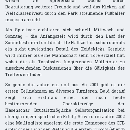
wieder. Die Spielerschar wächst durch
Rekrutierung weiterer Freunde und weil das Kicken auf
Weltklasseniveau durch den Park streunende Fußballer
magisch anzieht.
Als Spieltage etablieren sich schnell Mittwoch und
Sonntag – die Anfangszeit wird durch den Lauf der
Sonne bestimmt und die dritte Halbzeit ist schon damals
ein nicht unwichtiges Detail des Heidekicks. Gespielt
wird immer bis eine Mannschaft zehn Tore erzielt hat,
wobei die als Torpfosten fungierenden Mülleimer zu
ausschweifenden Diskussionen über die Gültigkeit des
Treffers einladen.
So gehen die Jahre ein und aus. Ab 2001 gibt es die
ersten Teilnahmen an diversen Turnieren. Bald darauf
zeigt sich erstmals einer der noch heute
bestimmenden Charakterzüge der
Hasenschar: Brutalstmögliche Selbstorganisation bei
eher geringem sportlichen Erfolg. So wird im Jahre 2002
eine Mailingliste angelegt, die erste Homepage des CFB
erblickt das Licht der Welt und die ersten Trikots (eher T-