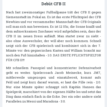
Debüt CFB II
Nach fast zweimonatiger Fußballpause tritt der CFB II gegen
Siemensstadt im Pokal an. Es ist das erste Pflichtspiel der CFB
Newbies und vor versammelter Mannschaft der CFB Originals
soll man sich nun beweisen. Es ist 12 Uhr, die Sonne knallt und
dem aufmerksamen Zuschauer wird aufgefallen sein, dass der
CFB II im neuen Dress aufläuft. Man startet zwar zu siebt -
also ohne Auswechsler, der will aber noch kommen. Schnell
zeigt sich der CFB spielerisch und kombiniert sich in der 7.
Minute vor den gegnerischen Kasten und William braucht nur
noch den Fuß hinzuhalten - 1:0. DAS ERSTE PFLICHTSPIELTOR
FÜR CFB II!!!
Mit schnellem Passspiel und konzentrierter Defensivarbeit
geht es weiter. Spielercoach Jacob Meinecke, kurz JM7,
mittlerweile umgezogen und einsatzbereit, kommt aufs
Feld und zeigt kurz darauf warum, er haut die Pille rein - 2:0.
Nur eine Minute später schnappt sich Kapitän Hansen das
Spielgerät, marschiert von der eigenen Hälfte los und setzt das
Ding dann einfach flach in die Ecke. Der ein oder andere sieht
Parallelen zu Messi und Maradona - 3:0.