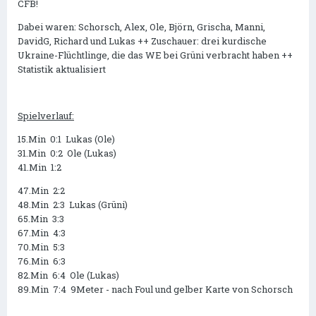
CFB!
Dabei waren: Schorsch, Alex, Ole, Björn, Grischa, Manni,
DavidG, Richard und Lukas ++ Zuschauer: drei kurdische
Ukraine-Flüchtlinge, die das WE bei Grüni verbracht haben ++
Statistik aktualisiert
Spielverlauf:
15.Min 0:1 Lukas (Ole)
31.Min 0:2 Ole (Lukas)
41.Min 1:2
47.Min 2:2
48.Min 2:3 Lukas (Grüni)
65.Min 3:3
67.Min 4:3
70.Min 5:3
76.Min 6:3
82.Min 6:4 Ole (Lukas)
89.Min 7:4 9Meter - nach Foul und gelber Karte von Schorsch