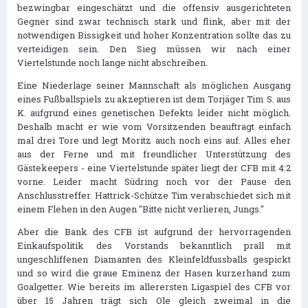
bezwingbar eingeschätzt und die offensiv ausgerichteten
Gegner sind zwar technisch stark und flink, aber mit der
notwendigen Bissigkeit und hoher Konzentration sollte das zu
verteidigen sein. Den Sieg müssen wir nach einer
Viertelstunde noch lange nicht abschreiben.
Eine Niederlage seiner Mannschaft als möglichen Ausgang
eines Fußballspiels zu akzeptieren ist dem Torjäger Tim S. aus
K. aufgrund eines genetischen Defekts leider nicht möglich.
Deshalb macht er wie vom Vorsitzenden beauftragt einfach
mal drei Tore und legt Moritz auch noch eins auf. Alles eher
aus der Ferne und mit freundlicher Unterstützung des
Gästekeepers - eine Viertelstunde später liegt der CFB mit 4:2
vorne. Leider macht Südring noch vor der Pause den
Anschlusstreffer. Hattrick-Schütze Tim verabschiedet sich mit
einem Flehen in den Augen "Bitte nicht verlieren, Jungs."
Aber die Bank des CFB ist aufgrund der hervorragenden
Einkaufspolitik des Vorstands bekanntlich prall mit
ungeschliffenen Diamanten des Kleinfeldfussballs gespickt
und so wird die graue Eminenz der Hasen kurzerhand zum
Goalgetter. Wie bereits im allerersten Ligaspiel des CFB vor
über 15 Jahren trägt sich Ole gleich zweimal in die