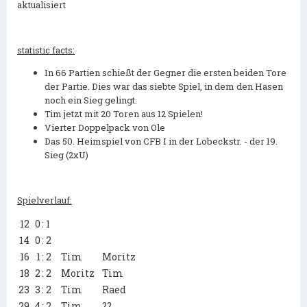
aktualisiert
statistic facts:
In 66 Partien schießt der Gegner die ersten beiden Tore
der Partie. Dies war das siebte Spiel, in dem den Hasen
noch ein Sieg gelingt.
Tim jetzt mit 20 Toren aus 12 Spielen!
Vierter Doppelpack von Ole
Das 50. Heimspiel von CFB I in der Lobeckstr. - der 19.
Sieg (2xU)
Spielverlauf:
12
0
: 1
14
0
: 2
16
1
: 2
Tim
Moritz
18
2
: 2
Moritz
Tim
23
3
: 2
Tim
Raed
29
4
: 2
Tim
??