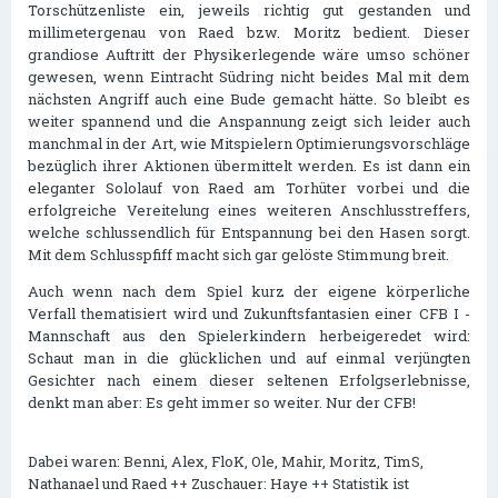
Torschützenliste ein, jeweils richtig gut gestanden und
millimetergenau von Raed bzw. Moritz bedient. Dieser
grandiose Auftritt der Physikerlegende wäre umso schöner
gewesen, wenn Eintracht Südring nicht beides Mal mit dem
nächsten Angriff auch eine Bude gemacht hätte. So bleibt es
weiter spannend und die Anspannung zeigt sich leider auch
manchmal in der Art, wie Mitspielern Optimierungsvorschläge
bezüglich ihrer Aktionen übermittelt werden. Es ist dann ein
eleganter Sololauf von Raed am Torhüter vorbei und die
erfolgreiche Vereitelung eines weiteren Anschlusstreffers,
welche schlussendlich für Entspannung bei den Hasen sorgt.
Mit dem Schlusspfiff macht sich gar gelöste Stimmung breit.
Auch wenn nach dem Spiel kurz der eigene körperliche
Verfall thematisiert wird und Zukunftsfantasien einer CFB I -
Mannschaft aus den Spielerkindern herbeigeredet wird:
Schaut man in die glücklichen und auf einmal verjüngten
Gesichter nach einem dieser seltenen Erfolgserlebnisse,
denkt man aber: Es geht immer so weiter. Nur der CFB!
Dabei waren: Benni, Alex, FloK, Ole, Mahir, Moritz, TimS,
Nathanael und Raed ++ Zuschauer: Haye ++ Statistik ist