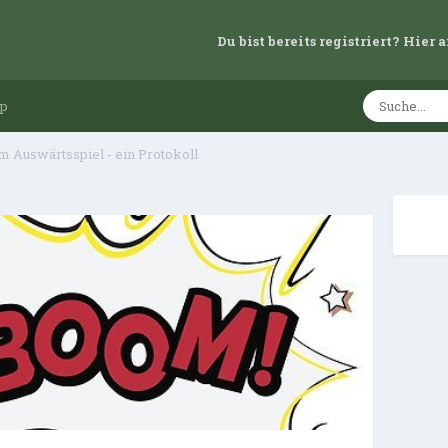
Du bist bereits registriert? Hie
up
m Auswärtsspiel - ein Protokoll