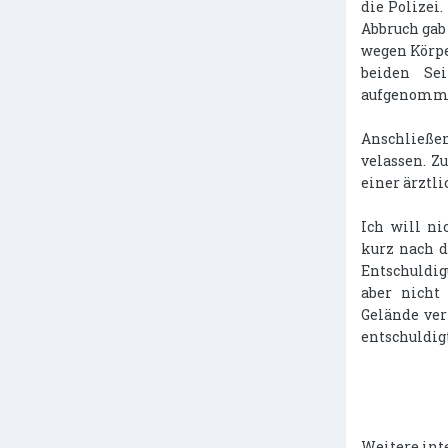
die Polizei.
Abbruch gab
wegen Körpe
beiden Se
aufgenomm
Anschließe
velassen. Z
einer ärztli
Ich will n
kurz nach d
Entschuldi
aber nicht
Gelände ver
entschuldigt
Weitere int