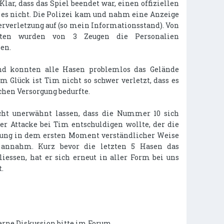
 Klar, dass das Spiel beendet war, einen offiziellen
 es nicht. Die Polizei kam und nahm eine Anzeige
rverletzung auf (so mein Informationsstand). Von
iten wurden von 3 Zeugen die Personalien
en.
nd konnten alle Hasen problemlos das Gelände
um Glück ist Tim nicht so schwer verletzt, dass es
chen Versorgung bedurfte.
icht unerwähnt lassen, dass die Nummer 10 sich
er Attacke bei Tim entschuldigen wollte, der die
gung in dem ersten Moment verständlicher Weise
 annahm. Kurz bevor die letzten 5 Hasen das
liessen, hat er sich erneut in aller Form bei uns
.
erne Diskussion bitte im Forum