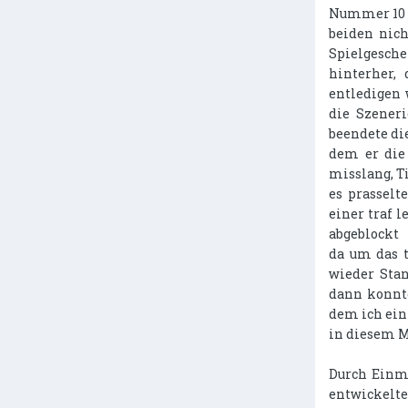
Nummer 10 v
beiden nich
Spielgesc
hinterher,
entledigen 
die Szeneri
beendete di
dem er die
misslang, T
es prasselt
einer traf l
abgeblockt
da um das t
wieder Stan
dann konnt
dem ich ein
in diesem M
Durch Einmi
entwickelte