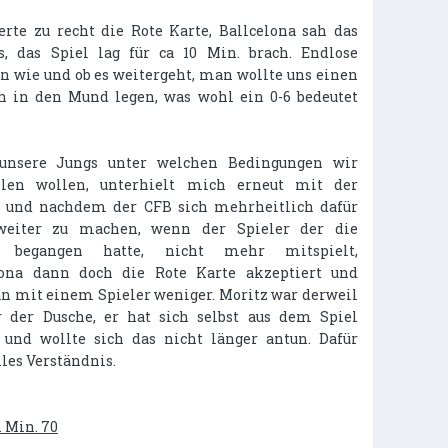
erte zu recht die Rote Karte, Ballcelona sah das
s, das Spiel lag für ca 10 Min. brach. Endlose
n wie und ob es weitergeht, man wollte uns einen
h in den Mund legen, was wohl ein 0-6 bedeutet
 unsere Jungs unter welchen Bedingungen wir
elen wollen, unterhielt mich erneut mit der
und nachdem der CFB sich mehrheitlich dafür
weiter zu machen, wenn der Spieler der die
it begangen hatte, nicht mehr mitspielt,
lona dann doch die Rote Karte akzeptiert und
tan mit einem Spieler weniger. Moritz war derweil
r der Dusche, er hat sich selbst aus dem Spiel
nd wollte sich das nicht länger antun. Dafür
lles Verständnis.
a. Min. 70