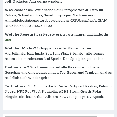
voll. Nächstes Jahr gerne wieder...
Was kostet das?
Wir erheben ein Startgeld von 40 Euro für
Pokale, Schiedsrichter, Genehmigungen. Nach unserer
Anmeldebestätigung zu überweisen an
CFB Hasenheide
, IBAN
DE95 1004 0000 0802 5181 00
Welche Regeln?
Das Regelwerk ist wie immer und findet ihr
hier
Welcher Modus?
2 Gruppen a sechs Mannschaften,
Viertelfinale, Halbfinale, Spiel um Platz 3, Finale - alle Teams
haben also mindestens fünf Spiele. Den Spielplan gibt es
hier
.
Und sonst so?
Wir freuen uns auf alte Bekannte und neue
Gesichter und einen entspannten Tag. Essen und Trinken wird es
natürlich auch wieder geben.
Teilnehmer
: 3 x CFB, Rixdorfs Reste, Partyzant Krakau, Pulmon
Negro, NFC Rot-Weiß Neukölln, ADHS Strom Grürth, Polar
Pinguin, Bierhaus Urban Allstars, 402 Young Boys, SV Spocht