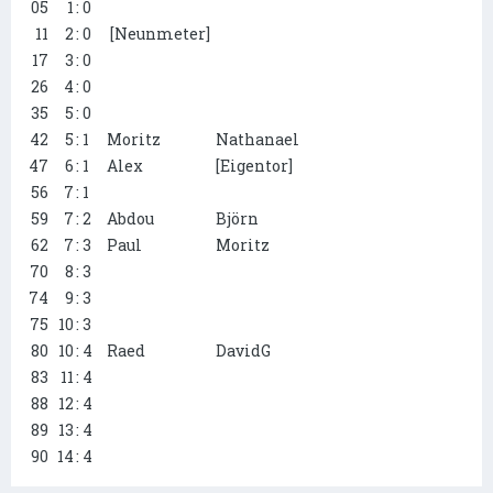
05
1
: 0
11
2
: 0
[Neunmeter]
17
3
: 0
26
4
: 0
35
5
: 0
42
5
: 1
Moritz
Nathanael
47
6
: 1
Alex
[Eigentor]
56
7
: 1
59
7
: 2
Abdou
Björn
62
7
: 3
Paul
Moritz
70
8
: 3
74
9
: 3
75
10
: 3
80
10
: 4
Raed
DavidG
83
11
: 4
88
12
: 4
89
13
: 4
90
14
: 4