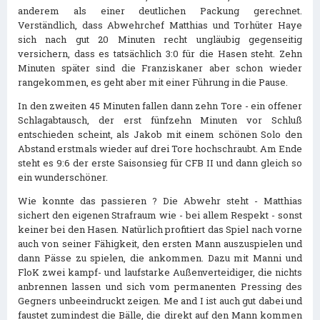
anderem als einer deutlichen Packung gerechnet.
Verständlich, dass Abwehrchef Matthias und Torhüter Haye
sich nach gut 20 Minuten recht ungläubig gegenseitig
versichern, dass es tatsächlich 3:0 für die Hasen steht. Zehn
Minuten später sind die Franziskaner aber schon wieder
rangekommen, es geht aber mit einer Führung in die Pause.
In den zweiten 45 Minuten fallen dann zehn Tore - ein offener
Schlagabtausch, der erst fünfzehn Minuten vor Schluß
entschieden scheint, als Jakob mit einem schönen Solo den
Abstand erstmals wieder auf drei Tore hochschraubt. Am Ende
steht es 9:6 der erste Saisonsieg für CFB II und dann gleich so
ein wunderschöner.
Wie konnte das passieren ? Die Abwehr steht - Matthias
sichert den eigenen Strafraum wie - bei allem Respekt - sonst
keiner bei den Hasen. Natürlich profitiert das Spiel nach vorne
auch von seiner Fähigkeit, den ersten Mann auszuspielen und
dann Pässe zu spielen, die ankommen. Dazu mit Manni und
FloK zwei kampf- und laufstarke Außenverteidiger, die nichts
anbrennen lassen und sich vom permanenten Pressing des
Gegners unbeeindruckt zeigen. Me and I ist auch gut dabei und
faustet zumindest die Bälle, die direkt auf den Mann kommen