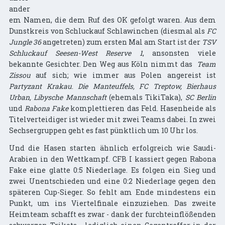
ander
em Namen, die dem Ruf des OK gefolgt waren. Aus dem
Dunstkreis von Schluckauf Schlawinchen (diesmal als
FC
Jungle 36
angetreten) zum ersten Mal am Start ist der
TSV
Schluckauf Seesen-West Reserve 1
, ansonsten viele
bekannte Gesichter. Den Weg aus Köln nimmt das
Team
Zissou
auf sich; wie immer aus Polen angereist ist
Partyzant Krakau
.
Die Manteuffels, FC Treptow, Bierhaus
Urban, Libysche Mannschaft
(ehemals TikiTaka),
SC Berlin
und
Rabona Fake
komplettieren das Feld. Hasenheide als
Titelverteidiger ist wieder mit zwei Teams dabei. In zwei
Sechsergruppen geht es fast pünktlich um 10 Uhr los.
Und die Hasen starten ähnlich erfolgreich wie Saudi-
Arabien in den Wettkampf. CFB I kassiert gegen Rabona
Fake eine glatte 0:5 Niederlage. Es folgen ein Sieg und
zwei Unentschieden und eine 0:2 Niederlage gegen den
späteren Cup-Sieger. So fehlt am Ende mindestens ein
Punkt, um ins Viertelfinale einzuziehen. Das zweite
Heimteam schafft es zwar - dank der furchteinflößenden