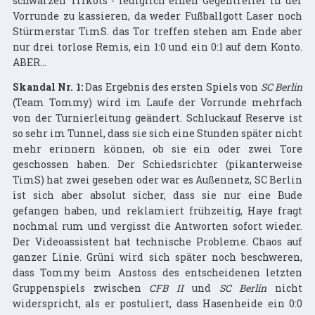
schwarzen Trikots - lediglich einen Gegentreffer in der
Vorrunde zu kassieren, da weder Fußballgott Laser noch
Stürmerstar TimS. das Tor treffen stehen am Ende aber
nur drei torlose Remis, ein 1:0 und ein 0:1 auf dem Konto.
ABER...
Skandal Nr. 1:
Das Ergebnis des ersten Spiels von
SC Berlin
(Team Tommy) wird im Laufe der Vorrunde mehrfach
von der Turnierleitung geändert. Schluckauf Reserve ist
so sehr im Tunnel, dass sie sich eine Stunden später nicht
mehr erinnern können, ob sie ein oder zwei Tore
geschossen haben. Der Schiedsrichter (pikanterweise
TimS) hat zwei gesehen oder war es Außennetz, SC Berlin
ist sich aber absolut sicher, dass sie nur eine Bude
gefangen haben, und reklamiert frühzeitig, Haye fragt
nochmal rum und vergisst die Antworten sofort wieder.
Der Videoassistent hat technische Probleme. Chaos auf
ganzer Linie. Grüni wird sich später noch beschweren,
dass Tommy beim Anstoss des entscheidenen letzten
Gruppenspiels zwischen
CFB II
und
SC Berlin
nicht
widerspricht, als er postuliert, dass Hasenheide ein 0:0