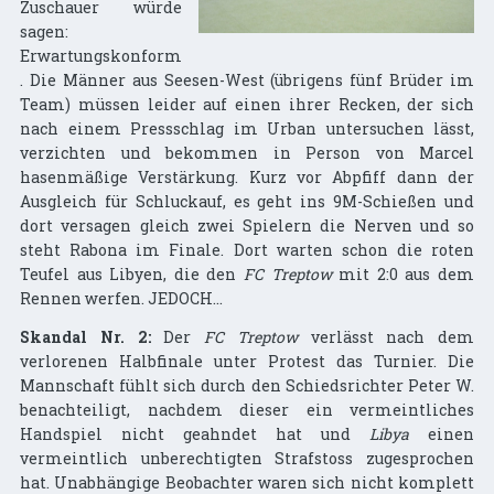
Zuschauer würde
sagen:
Erwartungskonform
. Die Männer aus Seesen-West (übrigens fünf Brüder im
Team) müssen leider auf einen ihrer Recken, der sich
nach einem Pressschlag im Urban untersuchen lässt,
verzichten und bekommen in Person von Marcel
hasenmäßige Verstärkung. Kurz vor Abpfiff dann der
Ausgleich für Schluckauf, es geht ins 9M-Schießen und
dort versagen gleich zwei Spielern die Nerven und so
steht Rabona im Finale. Dort warten schon die roten
Teufel aus Libyen, die den
FC Treptow
mit 2:0 aus dem
Rennen werfen. JEDOCH...
Skandal Nr. 2:
Der
FC Treptow
verlässt nach dem
verlorenen Halbfinale unter Protest das Turnier. Die
Mannschaft fühlt sich durch den Schiedsrichter Peter W.
benachteiligt, nachdem dieser ein vermeintliches
Handspiel nicht geahndet hat und
Libya
einen
vermeintlich unberechtigten Strafstoss zugesprochen
hat. Unabhängige Beobachter waren sich nicht komplett