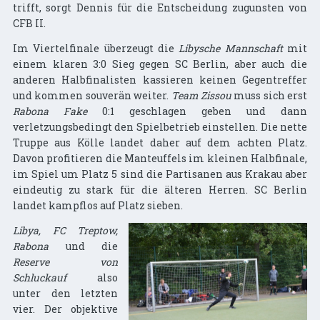
trifft, sorgt Dennis für die Entscheidung zugunsten von
CFB II.
Im Viertelfinale überzeugt die
Libysche Mannschaft
mit
einem klaren 3:0 Sieg gegen SC Berlin, aber auch die
anderen Halbfinalisten kassieren keinen Gegentreffer
und kommen souverän weiter.
Team Zissou
muss sich erst
Rabona Fake
0:1 geschlagen geben und dann
verletzungsbedingt den Spielbetrieb einstellen. Die nette
Truppe aus Kölle landet daher auf dem achten Platz.
Davon profitieren die Manteuffels im kleinen Halbfinale,
im Spiel um Platz 5 sind die Partisanen aus Krakau aber
eindeutig zu stark für die älteren Herren. SC Berlin
landet kampflos auf Platz sieben.
Libya, FC Treptow,
Rabona
und die
Reserve von
Schluckauf
also
unter den letzten
vier. Der objektive