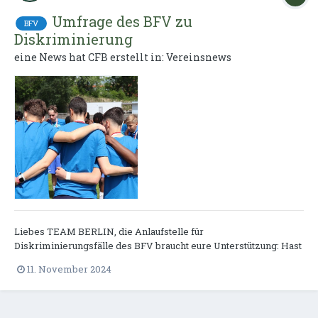
Umfrage des BFV zu
BFV
Diskriminierung
eine News hat
CFB
erstellt in:
Vereinsnews
Liebes TEAM BERLIN, die Anlaufstelle für
Diskriminierungsfälle des BFV braucht eure Unterstützung: Hast
du schon mal Diskriminierung im Berliner Amateurfußball
11. November 2024
erlebt oder beobachtet? Dann mach bei unserer Umfrage mit
und hilf uns dabei, ein umfassendes Bild von den Erfahrungen,
Herausforder...