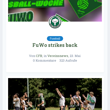
Fussball
FuWo strikes back
Von
CFB
, in
Vereinsnews
,
23. Mai 
0 Kommentare
323 Aufrufe