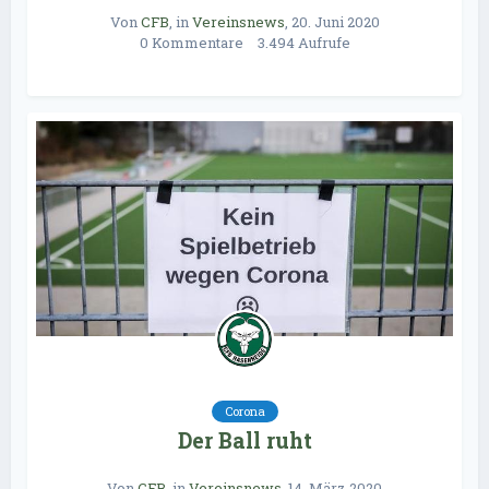
Von
CFB
, in
Vereinsnews
,
20. Juni 2020
0 Kommentare
3.494 Aufrufe
Corona
Der Ball ruht
Von
CFB
, in
Vereinsnews
,
14. März 2020