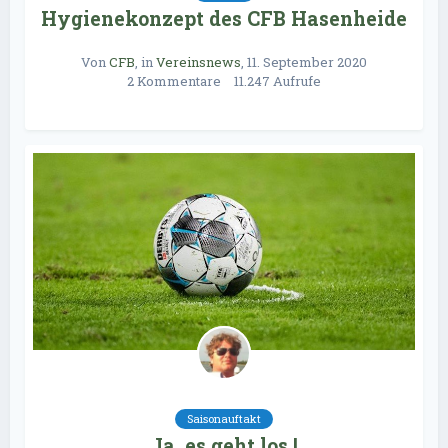
Hygienekonzept des CFB Hasenheide
Von
CFB
, in
Vereinsnews
,
11. September 2020
2 Kommentare
11.247 Aufrufe
Saisonauftakt
Ja, es geht los !