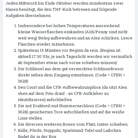
Jeden Mittwoch bis Ende Oktober werden mindestens zwei
Hasen benötigt, die den THF-Kick betreuen und folgende
Aufgaben übernehmen:
Insbesondere bei hohen Temperaturen ausreichend
kleine Wasserflaschen einkaufen (Aldi/Penny sind nicht
weit weg) Beleg aufbewahren und an Alex schicken. Leere
Flaschen wieder mitnehmen.
Spätestens 15 Minuten vor Beginn da sein. (Beginn ist
aktuell 17:30 Uhr, je nach Tageslicht werden wir vermutlich
ab September etwas nach vorne schieben müssen)
Die Schlüssel aus dem gut versteckten Schlüsseltresor
direkt neben dem Eingang entnehmen. (Code = CFBH =
3628)
Den Court und die CFB-Aufbewahrungsbox (da sitzt Alex
oben auf dem Foto drauf - an CFB-Aufkleber zu
identifizieren) aufschließen.
Die mit Drahtseil und Nummernschloss (Code = CFBH =
3628) gesicherten Tore aufschließen und auf die weiße
Linie stellen.
Die diversen weiteren Boxen vom Platz runter schieben.
Bälle, Pfeife, Stoppuhr, Spielstand-Tafel und Laibchen
findet ihr in der Box