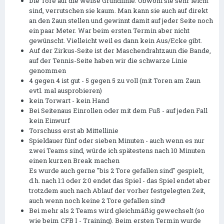
Die Tore auf die weiße Grundlinie. Obwohl sie sehr leicht
sind, verrutschen sie kaum. Man kann sie auch auf direkt
an den Zaun stellen und gewinnt damit auf jeder Seite noch
ein paar Meter. War beim ersten Termin aber nicht
gewünscht. Vielleicht weil es dann kein Aus/Ecke gibt.
Auf der Zirkus-Seite ist der Maschendrahtzaun die Bande,
auf der Tennis-Seite haben wir die schwarze Linie
genommen
4 gegen 4 ist gut - 5 gegen 5 zu voll (mit Toren am Zaun
evtl. mal ausprobieren)
kein Torwart - kein Hand
Bei Seitenaus Einrollen oder mit dem Fuß - auf jeden Fall
kein Einwurf
Torschuss erst ab Mittellinie
Spieldauer fünf oder sieben Minuten - auch wenn es nur
zwei Teams sind, würde ich spätestens nach 10 Minuten
einen kurzen Break machen
Es wurde auch gerne "bis 2 Tore gefallen sind" gespielt,
d.h. nach 1:1 oder 2:0 endet das Spiel - das Spiel endet aber
trotzdem auch nach Ablauf der vorher festgelegten Zeit,
auch wenn noch keine 2 Tore gefallen sind!
Bei mehr als 2 Teams wird gleichmäßig gewechselt (so
wie beim CFB I - Training). Beim ersten Termin wurde