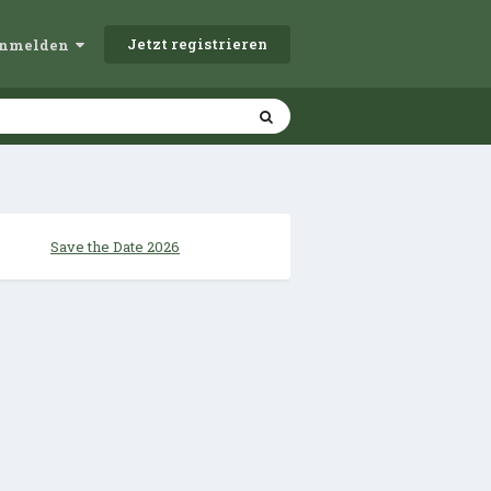
Jetzt registrieren
r anmelden
Save the Date 2026