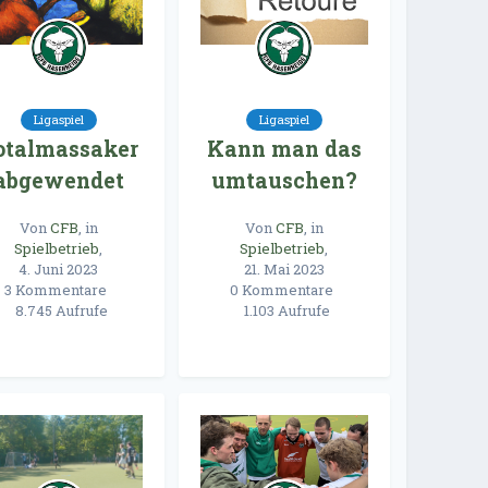
Ligaspiel
Ligaspiel
otalmassaker
Kann man das
abgewendet
umtauschen?
Von
CFB
, in
Von
CFB
, in
Spielbetrieb
,
Spielbetrieb
,
4. Juni 2023
21. Mai 2023
3 Kommentare
0 Kommentare
8.745 Aufrufe
1.103 Aufrufe