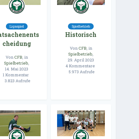
Ligaspiel
Spielbetrieb
atsachenents
Historisch
cheidung
Von
CFB
, in
Spielbetrieb
,
Von
CFB
, in
29. April 2023
Spielbetrieb
,
4 Kommentare
14. Mai 2023
5.973 Aufrufe
1 Kommentar
3.823 Aufrufe