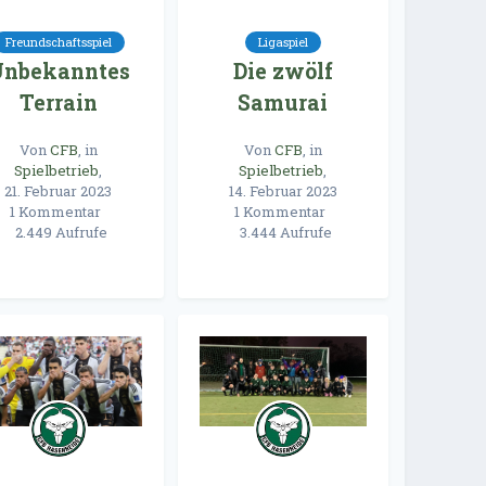
Freundschaftsspiel
Ligaspiel
nbekanntes
Die zwölf
Terrain
Samurai
Von
CFB
, in
Von
CFB
, in
Spielbetrieb
,
Spielbetrieb
,
21. Februar 2023
14. Februar 2023
1 Kommentar
1 Kommentar
2.449 Aufrufe
3.444 Aufrufe